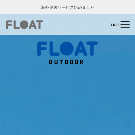
海外発送サービス始めました
コンテ
ンツに
JA
|
EN
進む